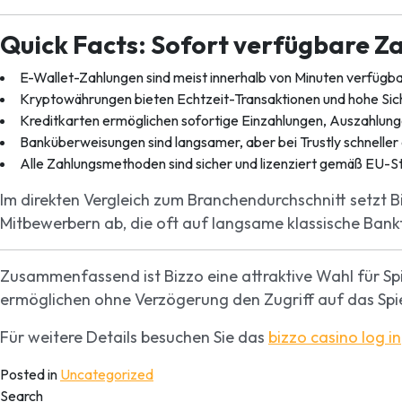
Quick Facts: Sofort verfügbare Z
E-Wallet-Zahlungen sind meist innerhalb von Minuten verfügb
Kryptowährungen bieten Echtzeit-Transaktionen und hohe Sic
Kreditkarten ermöglichen sofortige Einzahlungen, Auszahlung
Banküberweisungen sind langsamer, aber bei Trustly schneller a
Alle Zahlungsmethoden sind sicher und lizenziert gemäß EU-
Im direkten Vergleich zum Branchendurchschnitt setzt B
Mitbewerbern ab, die oft auf langsame klassische Bank
Zusammenfassend ist Bizzo eine attraktive Wahl für Sp
ermöglichen ohne Verzögerung den Zugriff auf das Spiel
Für weitere Details besuchen Sie das
bizzo casino log in
Posted in
Uncategorized
Search