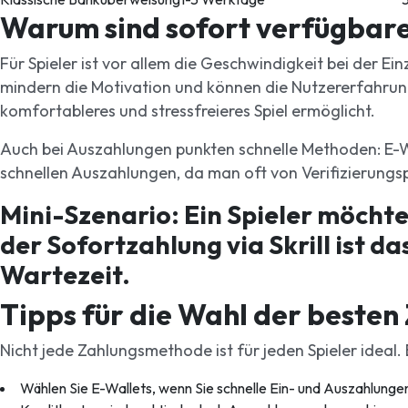
Warum sind sofort verfügbar
Für Spieler ist vor allem die Geschwindigkeit bei der 
mindern die Motivation und können die Nutzererfahrung 
komfortableres und stressfreieres Spiel ermöglicht.
Auch bei Auszahlungen punkten schnelle Methoden: E-Wa
schnellen Auszahlungen, da man oft von Verifizierungsp
Mini-Szenario: Ein Spieler möcht
der Sofortzahlung via Skrill ist d
Wartezeit.
Tipps für die Wahl der beste
Nicht jede Zahlungsmethode ist für jeden Spieler ideal
Wählen Sie E-Wallets, wenn Sie schnelle Ein- und Auszahlung