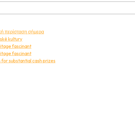
μική περίσταση σήμερα
ské kultury
ritage fascinant
ritage fascinant
for substantial cash prizes