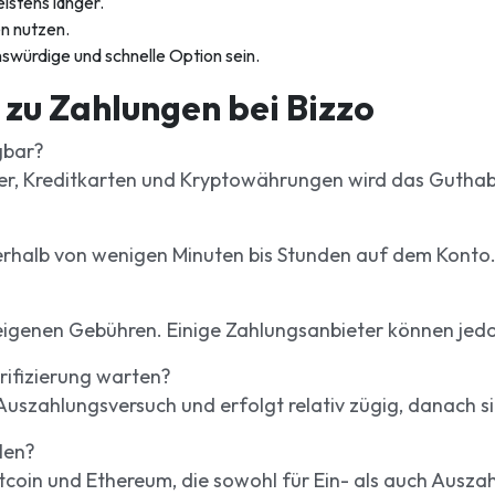
istens länger.
n nutzen.
swürdige und schnelle Option sein.
 zu Zahlungen bei Bizzo
ügbar?
ller, Kreditkarten und Kryptowährungen wird das Gutha
nnerhalb von wenigen Minuten bis Stunden auf dem Kon
eigenen Gebühren. Einige Zahlungsanbieter können jed
erifizierung warten?
n Auszahlungsversuch und erfolgt relativ zügig, danach 
len?
tcoin und Ethereum, die sowohl für Ein- als auch Ausz