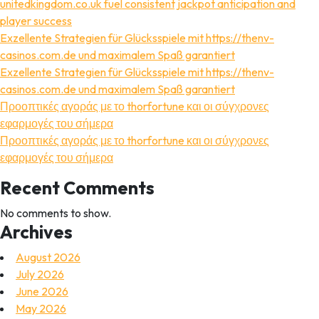
unitedkingdom.co.uk fuel consistent jackpot anticipation and
player success
Exzellente Strategien für Glücksspiele mit https://thenv-
casinos.com.de und maximalem Spaß garantiert
Exzellente Strategien für Glücksspiele mit https://thenv-
casinos.com.de und maximalem Spaß garantiert
Προοπτικές αγοράς με το thorfortune και οι σύγχρονες
εφαρμογές του σήμερα
Προοπτικές αγοράς με το thorfortune και οι σύγχρονες
εφαρμογές του σήμερα
Recent Comments
No comments to show.
Archives
August 2026
July 2026
June 2026
May 2026