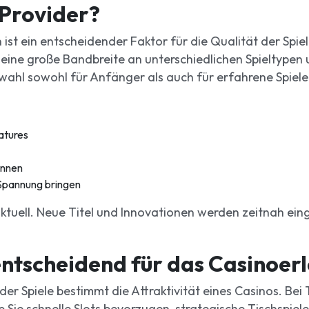
-Provider?
ist ein entscheidender Faktor für die Qualität der Spi
eine große Bandbreite an unterschiedlichen Spieltypen 
wahl sowohl für Anfänger als auch für erfahrene Spieler 
atures
innen
 Spannung bringen
ktuell. Neue Titel und Innovationen werden zeitnah ein
ntscheidend für das Casinoerl
der Spiele bestimmt die Attraktivität eines Casinos. Bei 
e schnelle Slots bevorzugen, strategische Tischspiele od