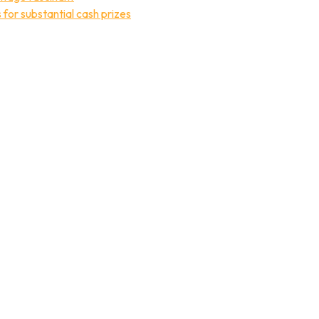
for substantial cash prizes