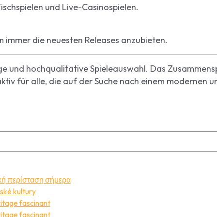
Tischspielen und Live-Casinospielen.
 um immer die neuesten Releases anzubieten.
ige und hochqualitative Spieleauswahl. Das Zusammenspi
iv für alle, die auf der Suche nach einem modernen und 
μική περίσταση σήμερα
ské kultury
ritage fascinant
ritage fascinant