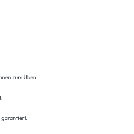
sionen zum Üben.
t.
 garantiert.