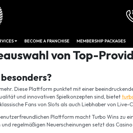
RVICES
BECOME A FRANCHISE
MEMBERSHIP PACKAGES
eauswahl von Top-Provid
 besonders?
 mehr. Diese Plattform punktet mit einer beeindruckend
lität und innovativen Spielkonzepten sind, bietet
turb
 klassische Fans von Slots als auch Liebhaber von Live-
benutzerfreundlichen Plattform macht Turbo Wins zu e
en und regelmäßigen Neuerscheinungen setzt das Casino 