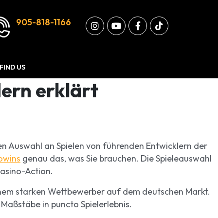
905-818-1166
FIND US
ern erklärt
en Auswahl an Spielen von führenden Entwicklern der
owins
genau das, was Sie brauchen. Die Spieleauswahl
Casino-Action.
inem starken Wettbewerber auf dem deutschen Markt.
Maßstäbe in puncto Spielerlebnis.