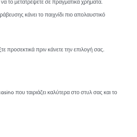
 να το μετατρέψετε σε πραγματικά χρήματα.
βράβευσης κάνει το παιχνίδι πιο απολαυστικό
τε προσεκτικά πριν κάνετε την επιλογή σας.
asino που ταιριάζει καλύτερα στο στυλ σας και το