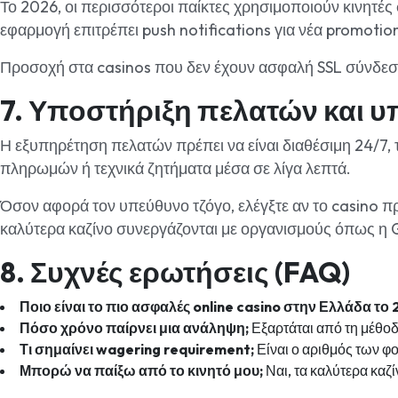
Το 2026, οι περισσότεροι παίκτες χρησιμοποιούν κινητές 
εφαρμογή επιτρέπει push notifications για νέα promotion
Προσοχή στα casinos που δεν έχουν ασφαλή SSL σύνδεση 
7. Υποστήριξη πελατών και υ
Η εξυπηρέτηση πελατών πρέπει να είναι διαθέσιμη 24/7, 
πληρωμών ή τεχνικά ζητήματα μέσα σε λίγα λεπτά.
Όσον αφορά τον υπεύθυνο τζόγο, ελέγξτε αν το casino π
καλύτερα καζίνο συνεργάζονται με οργανισμούς όπως η G
8. Συχνές ερωτήσεις (FAQ)
Ποιο είναι το πιο ασφαλές online casino στην Ελλάδα το 
Πόσο χρόνο παίρνει μια ανάληψη;
Εξαρτάται από τη μέθοδο
Τι σημαίνει wagering requirement;
Είναι ο αριθμός των φ
Μπορώ να παίξω από το κινητό μου;
Ναι, τα καλύτερα καζί