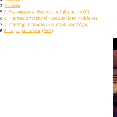
Ανάληψη
5. Εγγραφή και διαδικασία επαλήθευσης (KYC)
6. Η εμπειρία στο κινητό – εφαρμογές και mobile site
7. Υποστήριξη πελατών και υπεύθυνος τζόγος
8. Συχνές ερωτήσεις (FAQ)