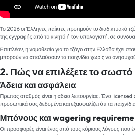
Το 2026 οι Έλληνες παίκτες προτιμούν το διαδικτυακό τζ
της εγγραφής από το κινητό ή τον υπολογιστή, σε συνδυ
Επιπλέον, η νομοθεσία για το τζόγο στην Ελλάδα έχει στα
μπορούν να απολαύσουν τα παιχνίδια χωρίς να ανησυχο
2. Πώς να επιλέξετε το σωστό 
Άδεια και ασφάλεια
Πρώτος σταθμός είναι η άδεια λειτουργίας. Ένα licensed 
προσωπικά σας δεδομένα και εξασφαλίζει ότι τα παιχνίδια 
Μπόνους και wagering requireme
Οι προσφορές είναι ένας από τους κύριους λόγους που έ