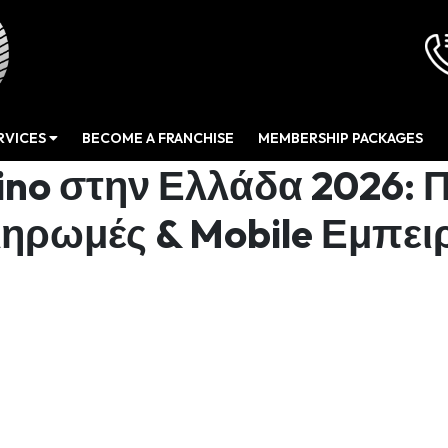
RVICES
BECOME A FRANCHISE
MEMBERSHIP PACKAGES
sino στην Ελλάδα 2026:
ηρωμές & Mobile Εμπει