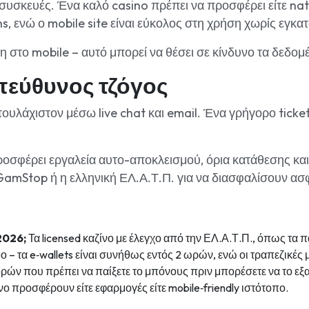
συσκευές. Ένα καλό casino πρέπει να προσφέρει είτε nati
s, ενώ ο mobile site είναι εύκολος στη χρήση χωρίς εγκα
στο mobile – αυτό μπορεί να θέσει σε κίνδυνο τα δεδομ
πεύθυνος τζόγος
τουλάχιστον μέσω live chat και email. Ένα γρήγορο tick
ροσφέρει εργαλεία αυτο-αποκλεισμού, όρια κατάθεσης και
amStop ή η ελληνική ΕΛ.Α.Τ.Π. για να διασφαλίσουν ασφ
2026;
Τα licensed καζίνο με έλεγχο από την ΕΛ.Α.Τ.Π., όπως τ
 – τα e‑wallets είναι συνήθως εντός 2 ωρών, ενώ οι τραπεζικές 
ορών που πρέπει να παίξετε το μπόνους πριν μπορέσετε να το ε
νο προσφέρουν είτε εφαρμογές είτε mobile‑friendly ιστότοπο.