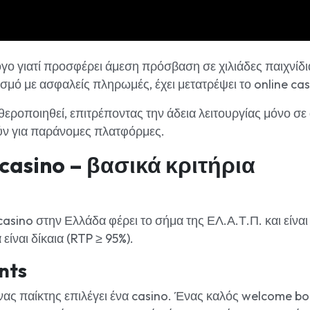
όγο γιατί προσφέρει άμεση πρόσβαση σε χιλιάδες παιχνίδ
ασμό με ασφαλείς πληρωμές, έχει μετατρέψει το online c
θεροποιηθεί, επιτρέποντας την άδεια λειτουργίας μόνο σε 
ύν για παράνομες πλατφόρμες.
casino – βασικά κριτήρια
casino στην Ελλάδα φέρει το σήμα της ΕΛ.Α.Τ.Π. και είναι
είναι δίκαια (RTP ≥ 95%).
nts
νας παίκτης επιλέγει ένα casino. Ένας καλός welcome b