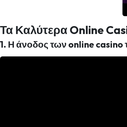
Τα Καλύτερα Online Cas
1. Η άνοδος των online casino