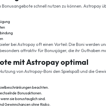
 um Bonusangebote schnell nutzen zu können. Astropay 
fügung
ten
rbindung
en
ler bei Astropay oft einen Vorteil: Die Boni werden unm
besonders attraktiv für Bonusjäger, die ihr Guthaben m
ote mit Astropay optimal
 Nutzung von Astropay-Boni den Spielspaß und die Gewin
pielbeschränkungen beachten.
wechselnde Bonusaktionen.
 wenn sie bonustauglich sind.
 und Gewinnchancen ohne Risiko.