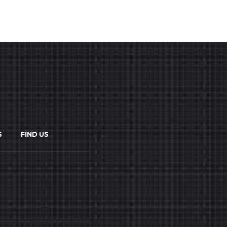
S
FIND US