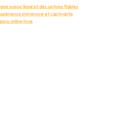
gne suisse légal et des options fiables
expérience immersive et captivante
sino online hoje