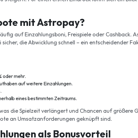
bote mit Astropay?
ufig auf Einzahlungsboni, Freispiele oder Cashback. As
i sicher, die Abwicklung schnell – ein entscheidender Fa
% oder mehr.
Guthaben auf weitere Einzahlungen.
.
nnerhalb eines bestimmten Zeitraums.
s die Spielzeit verlängert und Chancen auf größere Gew
ebote an Umsatzanforderungen geknüpft sind.
ahlungen als Bonusvorteil