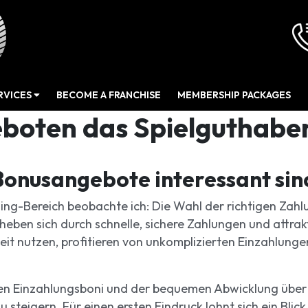
RVICES
BECOME A FRANCHISE
MEMBERSHIP PACKAGES
boten das Spielguthaben
onusangebote interessant sin
ming-Bereich beobachte ich: Die Wahl der richtigen Zah
eben sich durch schnelle, sichere Zahlungen und attra
keit nutzen, profitieren von unkomplizierten Einzahlung
tiven Einzahlungsboni und der bequemen Abwicklung über
steigern. Für einen ersten Eindruck lohnt sich ein Blic