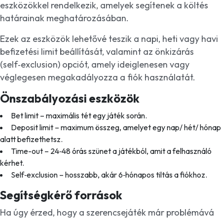
eszközökkel rendelkezik, amelyek segítenek a költés
határainak meghatározásában.
Ezek az eszközök lehetővé teszik a napi, heti vagy havi
befizetési limit beállítását, valamint az önkizárás
(self‑exclusion) opciót, amely ideiglenesen vagy
véglegesen megakadályozza a fiók használatát.
Önszabályozási eszközök
Bet limit – maximális tét egy játék során.
Deposit limit – maximum összeg, amelyet egy nap/ hét/ hónap
alatt befizethetsz.
Time-out – 24‑48 órás szünet a játékból, amit a felhasználó
kérhet.
Self‑exclusion – hosszabb, akár 6‑hónapos tiltás a fiókhoz.
Segítségkérő források
Ha úgy érzed, hogy a szerencsejáték már problémává