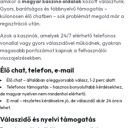
amikor a
magyar kaszinó oldalak
között választunk.
Gyors, barátságos és többnyelvű támogatás –
különösen élő chatben – sok problémát megold már a
regisztráció után.
Azok a kaszinók, amelyek 24/7 elérhető telefonos
vonallal vagy gyors válaszidővel működnek, gyakran
magasabb pontszámot kapnak a felhasználói
visszajelzésekben.
Élő chat, telefon, e‑mail
Élő chat – általában a leggyorsabb válasz, 1‑2 perc alatt.
Telefonos támogatás – hasznos bonyolultabb kérdésekhez,
de magyar nyelven nem mindenhol elérhető.
E‑mail – részletes kérdésekre jó, de válaszidő akár 24 óra is
lehet.
Válaszidő és nyelvi támogatás