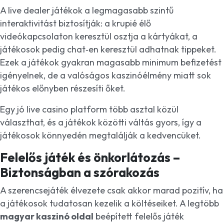
A live dealer játékok a legmagasabb szintű
interaktivitást biztosítják: a krupié élő
videókapcsolaton keresztül osztja a kártyákat, a
játékosok pedig chat‑en keresztül adhatnak tippeket.
Ezek a játékok gyakran magasabb minimum befizetést
igényelnek, de a valóságos kaszinóélmény miatt sok
játékos előnyben részesíti őket.
Egy jó live casino platform több asztal közül
választhat, és a játékok közötti váltás gyors, így a
játékosok könnyedén megtalálják a kedvencüket.
Felelős játék és önkorlátozás –
Biztonságban a szórakozás
A szerencsejáték élvezete csak akkor marad pozitív, ha
a játékosok tudatosan kezelik a költéseiket. A legtöbb
magyar kaszinó oldal
beépített felelős játék