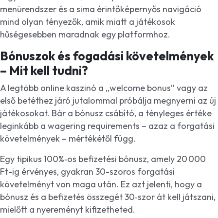
menürendszer és a sima érintőképernyős navigáció
mind olyan tényezők, amik miatt a játékosok
hűségesebben maradnak egy platformhoz.
Bónuszok és fogadási követelmények
– Mit kell tudni?
A legtöbb online kaszinó a „welcome bonus” vagy az
első betéthez járó jutalommal próbálja megnyerni az új
játékosokat. Bár a bónusz csábító, a tényleges értéke
leginkább a
wagering requirements
– azaz a forgatási
követelmények – mértékétől függ.
Egy tipikus 100%‑os befizetési bónusz, amely 20 000
Ft-ig érvényes, gyakran 30-szoros forgatási
követelményt von maga után. Ez azt jelenti, hogy a
bónusz és a befizetés összegét 30‑szor át kell játszani,
mielőtt a nyereményt kifizetheted.