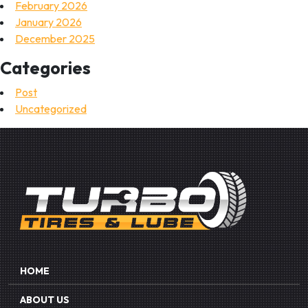
February 2026
January 2026
December 2025
Categories
Post
Uncategorized
HOME
ABOUT US