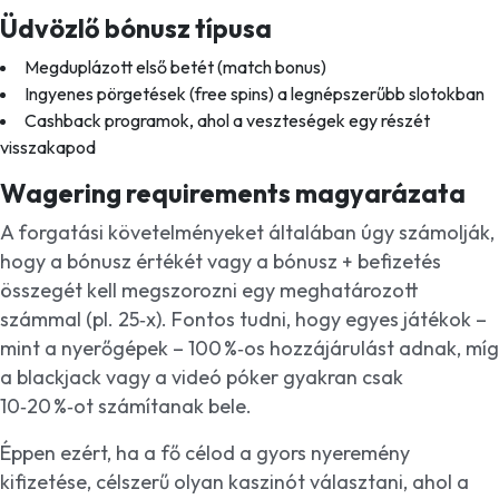
Üdvözlő bónusz típusa
Megduplázott első betét (match bonus)
Ingyenes pörgetések (free spins) a legnépszerűbb slotokban
Cashback programok, ahol a veszteségek egy részét
visszakapod
Wagering requirements magyarázata
A forgatási követelményeket általában úgy számolják,
hogy a bónusz értékét vagy a bónusz + befizetés
összegét kell megszorozni egy meghatározott
számmal (pl. 25‑x). Fontos tudni, hogy egyes játékok –
mint a nyerőgépek – 100 %‑os hozzájárulást adnak, míg
a blackjack vagy a videó póker gyakran csak
10‑20 %‑ot számítanak bele.
Éppen ezért, ha a fő célod a gyors nyeremény
kifizetése, célszerű olyan kaszinót választani, ahol a