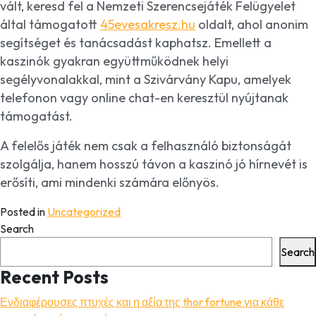
vált, keresd fel a Nemzeti Szerencsejáték Felügyelet
által támogatott
45evesakresz.hu
oldalt, ahol anonim
segítséget és tanácsadást kaphatsz. Emellett a
kaszinók gyakran együttműködnek helyi
segélyvonalakkal, mint a Szivárvány Kapu, amelyek
telefonon vagy online chat-en keresztül nyújtanak
támogatást.
A felelős játék nem csak a felhasználó biztonságát
szolgálja, hanem hosszú távon a kaszinó jó hírnevét is
erősíti, ami mindenki számára előnyös.
Posted in
Uncategorized
Search
Search
Recent Posts
Ενδιαφέρουσες πτυχές και η αξία της thor fortune για κάθε