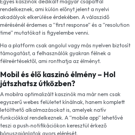
Egyes kaszinók dedikált magyar csapattal
rendelkeznek, ami külön előnyt jelent a nyelvi
akadályok elkerülése érdekében. A válaszidő
mérésénél érdemes a “first response” és a “resolution
time” mutatókat is figyelembe venni.
Ha a platform csak angolul vagy más nyelven biztosít
támogatást, a felhasználók gyakran félnek a
félreértésektől, ami ronthatja az élményt.
Mobil és élő kaszinó élmény – Hol
játszhatsz útközben?
A mobilra optimalizált kaszinók ma már nem csak
egyszerű webes felületet kínálnak, hanem komplett
letölthető alkalmazásokat is, amelyek natív
funkciókkal rendelkeznek. A “mobile app” lehetővé
teszi a push‑notifikációkon keresztül érkező
bónuszajánlatok gyors elérését.