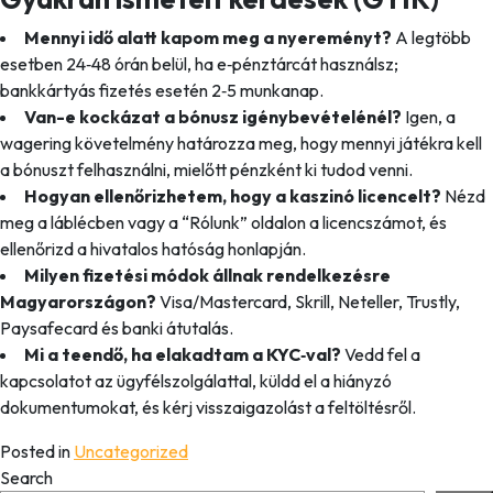
Mennyi idő alatt kapom meg a nyereményt?
A legtöbb
esetben 24‑48 órán belül, ha e‑pénztárcát használsz;
bankkártyás fizetés esetén 2‑5 munkanap.
Van-e kockázat a bónusz igénybevételénél?
Igen, a
wagering követelmény határozza meg, hogy mennyi játékra kell
a bónuszt felhasználni, mielőtt pénzként ki tudod venni.
Hogyan ellenőrizhetem, hogy a kaszinó licencelt?
Nézd
meg a láblécben vagy a “Rólunk” oldalon a licencszámot, és
ellenőrizd a hivatalos hatóság honlapján.
Milyen fizetési módok állnak rendelkezésre
Magyarországon?
Visa/Mastercard, Skrill, Neteller, Trustly,
Paysafecard és banki átutalás.
Mi a teendő, ha elakadtam a KYC‑val?
Vedd fel a
kapcsolatot az ügyfélszolgálattal, küldd el a hiányzó
dokumentumokat, és kérj visszaigazolást a feltöltésről.
Posted in
Uncategorized
Search