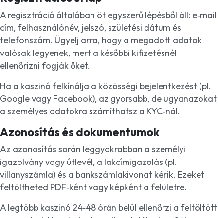
A regisztráció általában öt egyszerű lépésből áll: e‑mail
cím, felhasználónév, jelszó, születési dátum és
telefonszám. Ügyelj arra, hogy a megadott adatok
valósak legyenek, mert a későbbi kifizetésnél
ellenőrizni fogják őket.
Ha a kaszinó felkínálja a közösségi bejelentkezést (pl.
Google vagy Facebook), az gyorsabb, de ugyanazokat
a személyes adatokra számíthatsz a KYC‑nál.
Azonosítás és dokumentumok
Az azonosítás során leggyakrabban a személyi
igazolvány vagy útlevél, a lakcímigazolás (pl.
villanyszámla) és a bankszámlakivonat kérik. Ezeket
feltöltheted PDF‑ként vagy képként a felületre.
A legtöbb kaszinó 24‑48 órán belül ellenőrzi a feltöltött