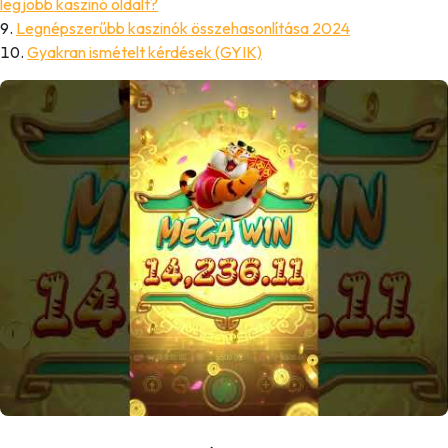
legjobb kaszinó oldalt?
Legnépszerűbb kaszinók összehasonlítása 2024
Gyakran ismételt kérdések (GYIK)