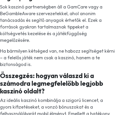
Sok kaszinó partnerségben áll a GamCare vagy a
BeGambleAware szervezetekkel, ahol anonim
tanácsadás és segítő anyagok érhetők el. Ezek a
források gyakran tartalmaznak tippeket a
költségvetés kezelése és a játékfüggőség
megelőzésére.
Ha bármilyen kétséged van, ne habozz segítséget kérni
– a felelős játék nem csak a kaszinó, hanem a te
biztonságod is.
Összegzés: hogyan válaszd ki a
számodra legmegfelelőbb legjobb
kaszinó oldalt?
Az ideális kaszinó kombinálja a szigorú licencet, a
gyors kifizetéseket, a vonzó bónuszokat és a
felhasználóbarát mobil élményt. Emellett a hatékony