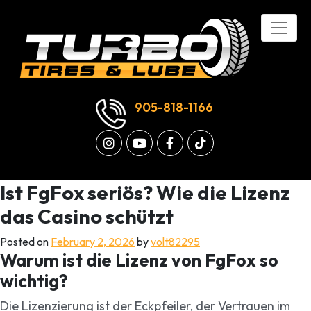
905-818-1166
Ist FgFox seriös? Wie die Lizenz
das Casino schützt
Posted on
February 2, 2026
by
volt82295
Warum ist die Lizenz von FgFox so
wichtig?
Die Lizenzierung ist der Eckpfeiler, der Vertrauen im