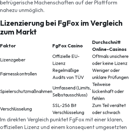
betrügerische Machenschaften auf der Plattform
nahezu unmöglich.
Lizenzierung bei FgFox im Vergleich
zum Markt
Durchschnitt
Faktor
FgFox Casino
Online-Casinos
Offizielle EU-
Oftmals unsichere
Lizenzgeber
Lizenz
oder keine Lizenz
Regelmäßige
Weniger oder
Fairnesskontrollen
Audits von TÜV
unklare Prüfungen
Teilweise
Umfassend (Limits,
Spielerschutzmaßnahmen
lückenhaft oder
Selbstausschluss)
fehlen
SSL-256 Bit
Zum Teil veraltet
Verschlüsselung
Verschlüsselung
oder schwach
Im direkten Vergleich punktet FgFox mit einer klaren,
offiziellen Lizenz und einem konsequent umgesetzten