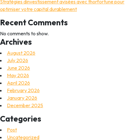
Stratégies dinvestissement avisées avec thorfortune pour
optimiser votre capital durablement
Recent Comments
No comments to show.
Archives
August 2026
July 2026
June 2026
May 2026
April 2026
February 2026
January 2026
December 2025
Categories
Post
Uncategorized