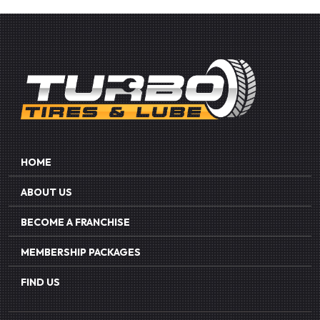
HOME
ABOUT US
BECOME A FRANCHISE
MEMBERSHIP PACKAGES
FIND US