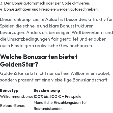
Den Bonus automatisch oder per Code aktivieren.
Bonusguthaben und Freispiele werden gutgeschrieben.
Dieser unkomplizierte Ablauf ist besonders attraktiv für
Spieler, die schnelle und klare Bonusstrukturen
bevorzugen. Anders als bei einigen Wettbewerbern sind
die Umsatzbedingungen fair gestaltet und erlauben
auch Einsteigern realistische Gewinnchancen.
Welche Bonusarten bietet
GoldenStar?
GoldenStar setzt nicht nur auf ein Willkommenspaket,
sondern präsentiert eine vielseitige Bonuslandschaft:
Bonustyp
Beschreibung
Willkommensbonus
100% bis 500 € + Freispiele
Monatliche Einzahlungsboni für
Reload-Bonus
Bestandskunden