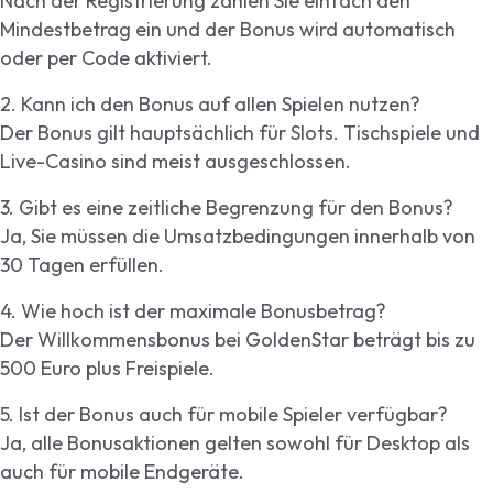
Nach der Registrierung zahlen Sie einfach den
Mindestbetrag ein und der Bonus wird automatisch
oder per Code aktiviert.
2. Kann ich den Bonus auf allen Spielen nutzen?
Der Bonus gilt hauptsächlich für Slots. Tischspiele und
Live-Casino sind meist ausgeschlossen.
3. Gibt es eine zeitliche Begrenzung für den Bonus?
Ja, Sie müssen die Umsatzbedingungen innerhalb von
30 Tagen erfüllen.
4. Wie hoch ist der maximale Bonusbetrag?
Der Willkommensbonus bei GoldenStar beträgt bis zu
500 Euro plus Freispiele.
5. Ist der Bonus auch für mobile Spieler verfügbar?
Ja, alle Bonusaktionen gelten sowohl für Desktop als
auch für mobile Endgeräte.