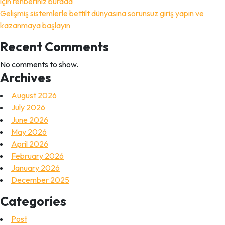
için rehberiniz burada
Gelişmiş sistemlerle bettilt dünyasına sorunsuz giriş yapın ve
kazanmaya başlayın
Recent Comments
No comments to show.
Archives
August 2026
July 2026
June 2026
May 2026
April 2026
February 2026
January 2026
December 2025
Categories
Post