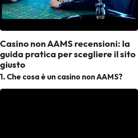
Casino non AAMS recensioni: la
guida pratica per scegliere il sito
giusto
1. Che cosa è un casino non AAMS?