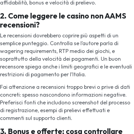
affidabilità, bonus e velocità di prelievo.
2. Come leggere le casino non AAMS
recensioni?
Le recensioni dovrebbero coprire più aspetti di un
semplice punteggio. Controlla se l’autore parla di
wagering requirements
, RTP medio dei giochi, e
soprattutto della velocità dei pagamenti. Un buon
recensore spiega anche i limiti geografici e le eventuali
restrizioni di pagamento per l’Italia.
Fai attenzione a recensioni troppo brevi o prive di dati
concreti: spesso nascondono informazioni negative.
Preferisci fonti che includono screenshot del processo
di registrazione, esempi di prelievi effettuati e
commenti sul supporto clienti.
3. Bonus e offerte: cosa controllare