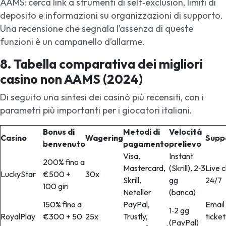
AAMS: cerca link a strumenti di self‑exclusion, limiti di
deposito e informazioni su organizzazioni di supporto.
Una recensione che segnala l’assenza di queste
funzioni è un campanello d’allarme.
8. Tabella comparativa dei migliori
casino non AAMS (2024)
Di seguito una sintesi dei casinò più recensiti, con i
parametri più importanti per i giocatori italiani.
Bonus di
Metodi di
Velocità
Casino
Wagering
Supp
benvenuto
pagamento
prelievo
Visa,
Instant
200% fino a
Mastercard,
(Skrill), 2‑3
Live 
LuckyStar
€500 +
30x
Skrill,
gg
24/7
100 giri
Neteller
(banca)
150% fino a
PayPal,
Email
1‑2 gg
RoyalPlay
€300 + 50
25x
Trustly,
ticket
(PayPal)