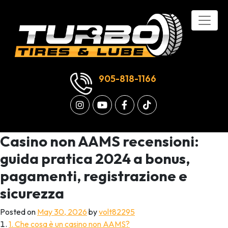
905-818-1166
Casino non AAMS recensioni:
guida pratica 2024 a bonus,
pagamenti, registrazione e
sicurezza
Posted on
May 30, 2026
by
volt82295
1. Che cosa è un casino non AAMS?