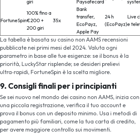
giri
Paysafecard
syst
Bank
100% fino a
transfer,
24 h
Live 
FortuneSpin
€200 +
35x
EcoPayz,
(EcoPayz)
e tel
200 giri
Apple Pay
La tabella è basata su
casino non AAMS recensioni
pubblicate nei primi mesi del 2024. Valuta ogni
parametro in base alle tue esigenze: se il bonus è la
priorità, LuckyStar risplende; se desideri prelievi
ultra‑rapidi, FortuneSpin è la scelta migliore.
9. Consigli finali per i principianti
Se sei nuovo nel mondo dei casino non AAMS, inizia con
una piccola registrazione, verifica il tuo account e
prova il bonus con un deposito minimo. Usa i metodi di
pagamento più familiari, come la tua carta di credito,
per avere maggiore controllo sui movimenti.